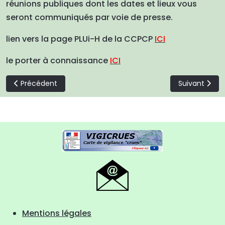
réunions publiques dont les dates et lieux vous
seront communiqués par voie de presse.
lien vers la page PLUi-H de la CCPCP
ICI
le porter à connaissance
ICI
Article précédent : Guichet Numérique des Autorisations d'
Article suiva
Précédent
Suivant
Mentions légales